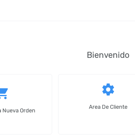
Bienvenido
settings
ping_cart
Area De Cliente
na Nueva Orden